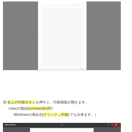
④
右上の印刷ボタン
を押すと、印刷画面が開きます。
（
mac
の場合
[command]+[P]
/
Windows
の場合右
[クリック→印刷]
でも出来ます。）